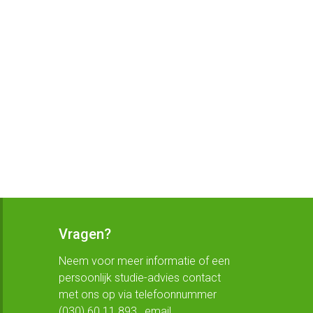
Vragen?
Neem voor meer informatie of een
persoonlijk studie-advies contact
met ons op via telefoonnummer
(030) 60 11 893 , email