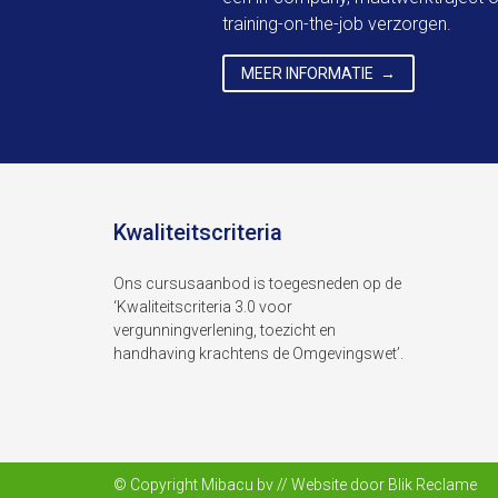
training-on-the-job verzorgen.
MEER INFORMATIE
Kwaliteitscriteria
Ons cursusaanbod is toegesneden op de
‘Kwaliteitscriteria 3.0 voor
vergunningverlening, toezicht en
handhaving krachtens de Omgevingswet’.
© Copyright Mibacu bv // Website door
Blik Reclame