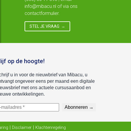
info@mibacu.nl
of via ons
contactformulier.
STEL JE VRAAG
lijf op de hoogte!
aring
Disclaimer
Klachtenregeling