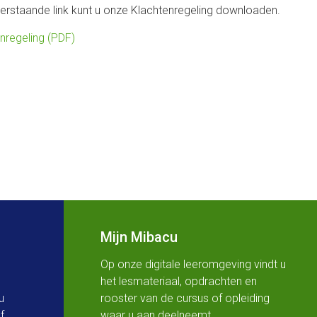
erstaande link kunt u onze Klachtenregeling downloaden.
nregeling (PDF)
Mijn Mibacu
Op onze digitale leeromgeving vindt u
het lesmateriaal, opdrachten en
u
rooster van de cursus of opleiding
f
waar u aan deelneemt.