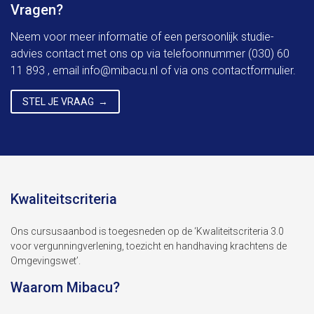
Vragen?
Neem voor meer informatie of een persoonlijk studie-
advies contact met ons op via telefoonnummer (030) 60
11 893 , email
info@mibacu.nl
of via ons contactformulier.
STEL JE VRAAG
Kwaliteitscriteria
Ons cursusaanbod is toegesneden op de ‘Kwaliteitscriteria 3.0
voor vergunningverlening, toezicht en handhaving krachtens de
Omgevingswet’.
Waarom Mibacu?