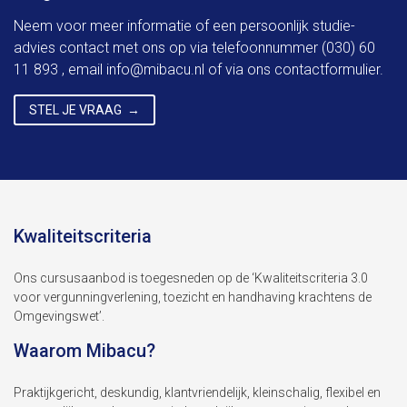
Neem voor meer informatie of een persoonlijk studie-
advies contact met ons op via telefoonnummer (030) 60
11 893 , email
info@mibacu.nl
of via ons contactformulier.
STEL JE VRAAG
Kwaliteitscriteria
Ons cursusaanbod is toegesneden op de ‘Kwaliteitscriteria 3.0
voor vergunningverlening, toezicht en handhaving krachtens de
Omgevingswet’.
Waarom Mibacu?
Praktijkgericht, deskundig, klantvriendelijk, kleinschalig, flexibel en