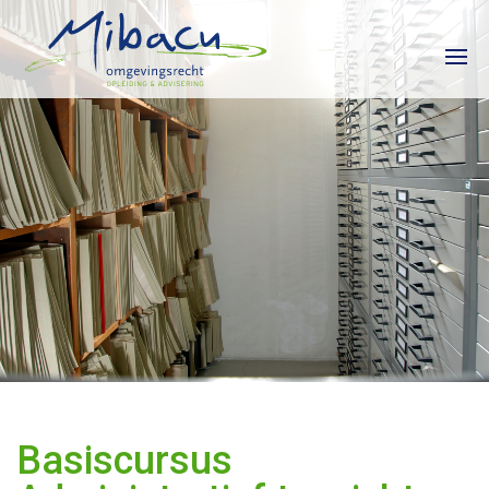
HOME
CURSUSKALENDER
INCOMPANY
CONTACT
Basiscursus