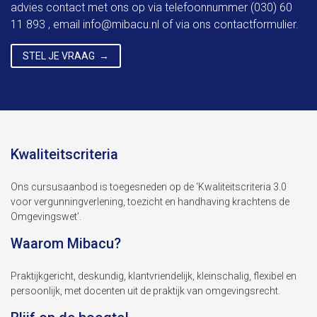
advies contact met ons op via telefoonnummer (030) 60
11 893 , email
info@mibacu.nl
of via ons contactformulier.
STEL JE VRAAG
Kwaliteitscriteria
Ons cursusaanbod is toegesneden op de ‘Kwaliteitscriteria 3.0
voor vergunningverlening, toezicht en handhaving krachtens de
Omgevingswet’.
Waarom Mibacu?
Praktijkgericht, deskundig, klantvriendelijk, kleinschalig, flexibel en
persoonlijk, met docenten uit de praktijk van omgevingsrecht.