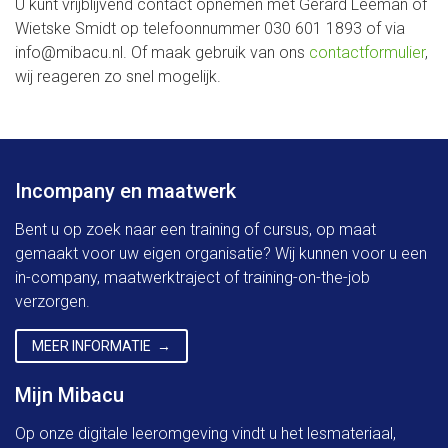
U kunt vrijblijvend contact opnemen met Gerard Leeman of
Wietske Smidt op telefoonnummer 030 601 1893 of via
info@mibacu.nl. Of maak gebruik van ons
contactformulier
,
wij reageren zo snel mogelijk.
Incompany en maatwerk
Bent u op zoek naar een training of cursus, op maat
gemaakt voor uw eigen organisatie? Wij kunnen voor u een
in-company, maatwerktraject of training-on-the-job
verzorgen.
MEER INFORMATIE
Mijn Mibacu
Op onze digitale leeromgeving vindt u het lesmateriaal,