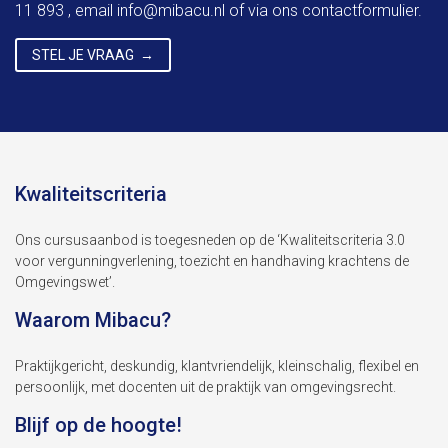
11 893 , email
info@mibacu.nl
of via ons contactformulier.
STEL JE VRAAG
Kwaliteitscriteria
Ons cursusaanbod is toegesneden op de ‘Kwaliteitscriteria 3.0
voor vergunningverlening, toezicht en handhaving krachtens de
Omgevingswet’.
Waarom Mibacu?
Praktijkgericht, deskundig, klantvriendelijk, kleinschalig, flexibel en
persoonlijk, met docenten uit de praktijk van omgevingsrecht.
Blijf op de hoogte!